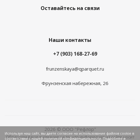
Оставайтесь на связи
Наши контакты
+7 (903) 168-27-69
frunzenskaya@qparquet.ru
Фрунзенская набережная, 26
2026 © ООО "Рефлор"
Используя наш сайт, вы даете согласие на использование файлов cookie в
Обращаем ваше внимание на то, что информация на сайте носит
соответствии с нашей политикой конфиденциальности. Подробнее в